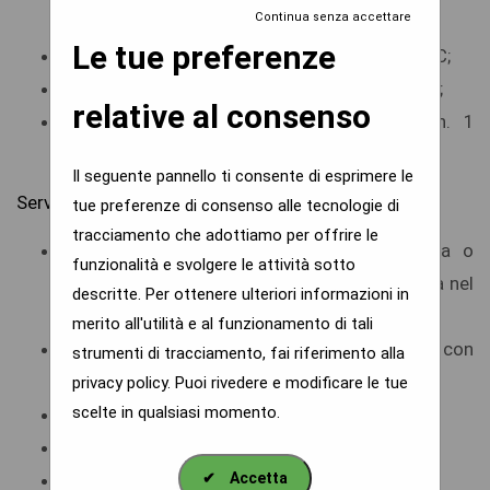
Continua senza accettare
Terapeutico della CdC;
Le tue preferenze
Visite/consulenze specialistiche presso la CdC;
Elettrocardiogrammi effettuati presso la CdC;
relative al consenso
possibilità di permanenza in camera di n. 1
accompagnatore.
Il seguente pannello ti consente di esprimere le
Servizi di natura alberghiera:
tue preferenze di consenso alle tecnologie di
tracciamento che adottiamo per offrire le
Servizi di ristorazione (a scelta, in camera o
funzionalità e svolgere le attività sotto
presso il ristorante della CdC, menù alla carta nel
descritte. Per ottenere ulteriori informazioni in
rispetto delle esigenze sanitarie);
merito all'utilità e al funzionamento di tali
Fornitura di kit bagno e biancheria con
strumenti di tracciamento, fai riferimento alla
accappatoio e pantofole;
privacy policy
. Puoi rivedere e modificare le tue
scelte in qualsiasi momento.
Stanze singole con bagno;
Doccia e phon;
✔
Accetta
Televisore Lcd da 32 pollici;