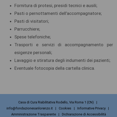
Fornitura di protesi, presidi tecnici e ausili;
Pasti o pernottamenti dell’accompagnatore;
Pasti di visitatori;
Parrucchiere;
Spese telefoniche;
Trasporti e servizi di accompagnamento per
esigenze personali;
Lavaggio e stiratura degli indumenti dei pazienti;
Eventuale fotocopia della cartella clinica.
Casa di Cura Riabilitativa Rodello, Via Roma 1 (CN)
|
info@fondazionesanlorenzo.it
|
Cookies
|
Informative Privacy
|
Amministrazione Trasparente
|
Dichiarazione di Accessibilità