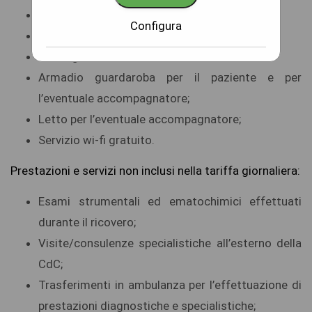
Telefono;
Configura
Cassaforte;
Minifrigo;
Armadio guardaroba per il paziente e per
l’eventuale accompagnatore;
Letto per l’eventuale accompagnatore;
Servizio wi-fi gratuito.
Prestazioni e servizi non inclusi nella tariffa giornaliera:
Esami strumentali ed ematochimici effettuati
durante il ricovero;
Visite/consulenze specialistiche all’esterno della
CdC;
Trasferimenti in ambulanza per l’effettuazione di
prestazioni diagnostiche e specialistiche;