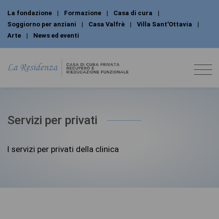
La fondazione
|
Formazione
|
Casa di cura
|
Soggiorno per anziani
|
Casa Valfrè
|
Villa Sant'Ottavia
|
Arte
|
News ed eventi
Servizi per privati
I servizi per privati della clinica