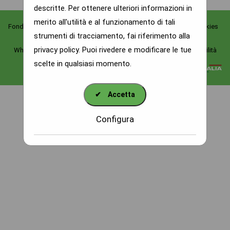
descritte. Per ottenere ulteriori informazioni in
merito all'utilità e al funzionamento di tali
Fondazione dei Santi Lorenzo e Teobaldo
|
Diocesi Alba
|
Cookies
strumenti di tracciamento, fai riferimento alla
|
Informative Privacy
|
Amministrazione Trasparente
|
privacy policy
. Puoi rivedere e modificare le tue
Whistleblowing
|
Parità di Genere
|
Dichiarazione di Accessibilità
scelte in qualsiasi momento.
Powered by
✔
Accetta
Configura