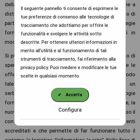
della professione e l’aggiornamento, la formazione a
Il seguente pannello ti consente di esprimere le
distanza che riesce a raccogliere un numero elevato di
tue preferenze di consenso alle tecnologie di
partecipanti abbattendo i costi e coniugando strategie
tracciamento che adottiamo per offrire le
formative universali, che arrivano agli operatori in
funzionalità e svolgere le attività sotto
modo omogeneo.
descritte. Per ottenere ulteriori informazioni in
merito all'utilità e al funzionamento di tali
Si punta anche sull’innovazione attraverso un ‘Bando di
strumenti di tracciamento, fai riferimento alla
sperimentazione’, che si propone di “far emergere le
privacy policy
. Puoi rivedere e modificare le tue
offerte formative più avanzate finanziandole, in modo
scelte in qualsiasi momento.
tale che la commissione abbia a disposizione un
serbatoio di novità, sia di contenuti sia di tipologie
✔
Accetta
formative. I fondi per finanziare la sperimentazione, la
Configura
nuova ‘macchina dell’Ecm’ li produce da sé, attraverso il
contribuito alle spese versato dai provider per gli eventi
accreditati e che permette di far funzionare tutto il
sistema: la logistica, l’informatica, la rete”. Nella fase di