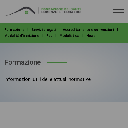
Formazione
|
Servizi erogati
|
Accreditamento e convenzioni
|
Modalità d'iscrizione
|
Faq
|
Modulistica
|
News
Formazione
Informazioni utili delle attuali normative