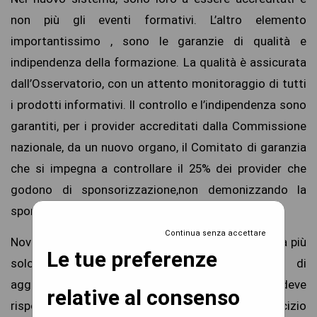
non più gli eventi formativi. L’altro elemento
importantissimo , sono le garanzie di qualità e
indipendenza della formazione. La qualità è assicurata
dall’Osservatorio, con un attento monitoraggio di tutti
i prodotti informativi. Il controllo e l’indipendenza sono
garantiti, per i provider accreditati dalla Commissione
nazionale, da un nuovo organo, il Comitato di garanzia
che si impegna a controllare il 25% dei provider che
godono di sponsorizzazione,non demonizzando la
sponsorizzazione, ma controllandola.
Continua senza accettare
Novità anche per le tipologie formative. Non ci sarà più
Le tue preferenze
solo il congresso, ma tante altre forme di
aggiornamento: la formazione sul campo, che deve
relative al consenso
rispondere ai criteri di appropriatezza tra l’esercizio