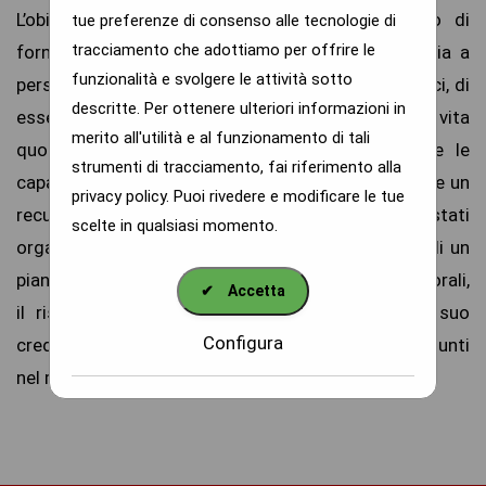
L’obiettivo della Residenza “La Pineta” è quello di
tue preferenze di consenso alle tecnologie di
tracciamento che adottiamo per offrire le
fornire ospitalità e assistenza tutelare e sanitaria a
funzionalità e svolgere le attività sotto
persone non in grado, per problemi fisici e o psichici, di
descritte. Per ottenere ulteriori informazioni in
essere autonome nella conduzione della vita
merito all'utilità e al funzionamento di tali
quotidiana. Cercando, altresì, di mantenere vive le
strumenti di tracciamento, fai riferimento alla
capacità fisiche e psichiche residue e di incentivare un
privacy policy
. Puoi rivedere e modificare le tue
recupero delle stesse, a tale scopo sono stati
scelte in qualsiasi momento.
organizzati dei percorsi interni illustrati, tutti su di un
piano, denominati "Sentiero La Pineta". I principi morali,
✔
Accetta
il rispetto della persona, della sua cultura, del suo
Configura
credo religioso, dei suoi ideali politici, sono riassunti
nel motto della nostra azienda: "L'uomo al centro".