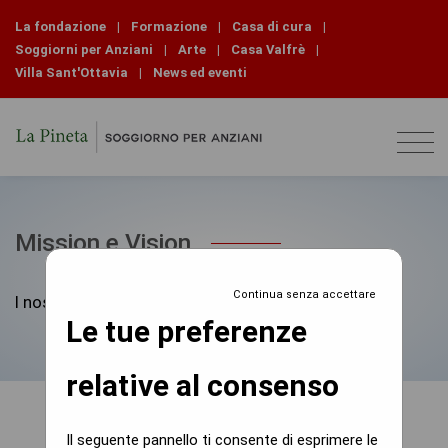
La fondazione
|
Formazione
|
Casa di cura
|
Soggiorni per Anziani
|
Arte
|
Casa Valfrè
|
Villa Sant'Ottavia
|
News ed eventi
Mission e Vision
Continua senza accettare
I nostri obbiettivi
Le tue preferenze
relative al consenso
Il seguente pannello ti consente di esprimere le