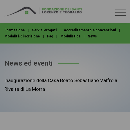
Formazione
|
Servizi erogati
|
Accreditamento e convenzioni
|
Modalità d'iscrizione
|
Faq
|
Modulistica
|
News
News ed eventi
Inaugurazione della Casa Beato Sebastiano Valfré a
Rivalta di La Morra