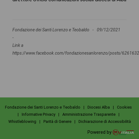
Fondazione dei Santi Lorenzo e Teobaldo
-
09/12/2021
-
Link a
https://www.facebook.com/fondazionesanlorenzo/posts/62616
Fondazione dei Santi Lorenzo e Teobaldo
|
Diocesi Alba
|
Cookies
|
Informative Privacy
|
Amministrazione Trasparente
|
Whistleblowing
|
Parità di Genere
|
Dichiarazione di Accessibilità
Powered by