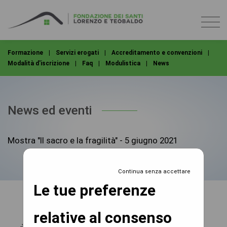
Formazione
|
Servizi erogati
|
Accreditamento e convenzioni
|
Modalità d'iscrizione
|
Faq
|
Modulistica
|
News
News ed eventi
Mostra "Il sacro e la fragilità" - 5 giugno 2021
Continua senza accettare
Le tue preferenze
relative al consenso
Scarica Allegato