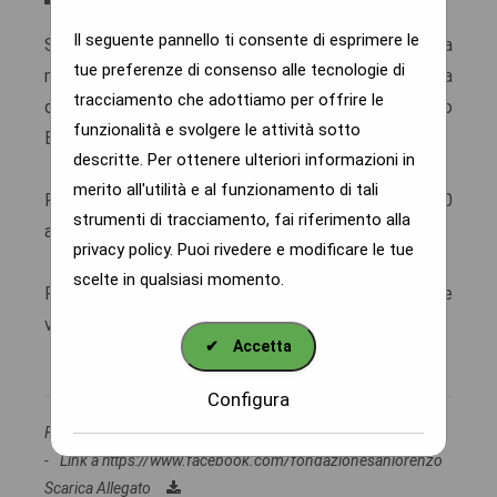
Il seguente pannello ti consente di esprimere le
Sabato 5 giugno 2021, alle ore 11:00, aprirà la
tue preferenze di consenso alle tecnologie di
mostra IL SACRO E LA FRAGILITA' presso la Chiesa
tracciamento che adottiamo per offrire le
dell'Immacolata di Rodello (CN), in Piazza Vittorio
funzionalità e svolgere le attività sotto
Emanuele 2.
descritte. Per ottenere ulteriori informazioni in
merito all'utilità e al funzionamento di tali
Potrà essere visitata tutto il giorno, dalle ore 11:00
strumenti di tracciamento, fai riferimento alla
alle ore 12:30 e dalle ore 15:00 alle ore 18:00.
privacy policy
. Puoi rivedere e modificare le tue
scelte in qualsiasi momento.
Per avere più informazioni vi preghiamo di prendere
visione della locandina allegata
✔
Accetta
Configura
Fondazione dei Santi Lorenzo e Teobaldo
-
28/05/2021
-
Link a https://www.facebook.com/fondazionesanlorenzo
Scarica Allegato