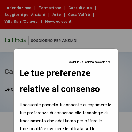
La fondazione
|
Formazione
|
Casa di cura
|
Soggiorni per Anziani
|
Arte
|
Casa Valfrè
|
Villa Sant'Ottavia
|
News ed eventi
Continua senza accettare
Carta servizi
Le tue preferenze
relative al consenso
Le carta dei della residenza di Rodello
Il seguente pannello ti consente di esprimere le
tue preferenze di consenso alle tecnologie di
tracciamento che adottiamo per offrire le
funzionalità e svolgere le attività sotto