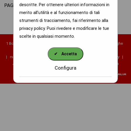
descritte. Per ottenere ulteriori informazioni in
PAGINA IN ALLESTIMENTO
merito all'utilità e al funzionamento di tali
strumenti di tracciamento, fai riferimento alla
privacy policy
. Puoi rivedere e modificare le tue
scelte in qualsiasi momento.
1 Borgo Pedaggera, Cerreto Langhe, CN 12050, 12050 Cerreto Langhe
CN
✔
Accetta
|
rsa@fondazionesanlorenzo.it
|
Cookies
|
Informative Privacy
|
Amministrazione Trasparente
|
Dichiarazione di Accessibilità
Configura
Powered by